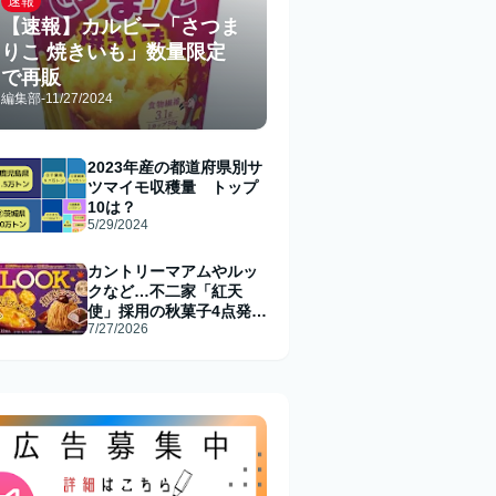
速報
【速報】カルビー「さつま
りこ 焼きいも」数量限定
で再販
編集部
-
11/27/2024
2023年産の都道府県別サ
ツマイモ収穫量 トップ
10は？
5/29/2024
カントリーマアムやルッ
クなど…不二家「紅天
使」採用の秋菓子4点発売
7/27/2026
へ