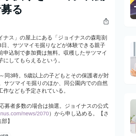
者募る
イナス」の屋上にある「ジョイナスの森彫刻
月3日、サツマイモ掘りなどが体験できる親子
前申込制で参加費は無料。収穫したサツマイ
芋にしてもらえるという。
～同3時。5歳以上の子どもとその保護者が対
む。サツマイモ掘りのほか、同公園内での自然
工作なども予定されている。
。応募者多数の場合は抽選。ジョイナスの公式
joinus.com/news/2070
）から申し込める。【さ
集部】
地域発