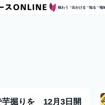
味わう
出かける
知る
地
芋掘りを 12月3日開