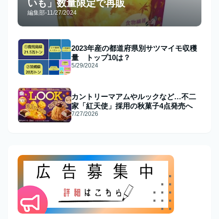
いも」数量限定で再販
編集部
-
11/27/2024
2023年産の都道府県別サツマイモ収穫
量 トップ10は？
5/29/2024
カントリーマアムやルックなど…不二
家「紅天使」採用の秋菓子4点発売へ
7/27/2026