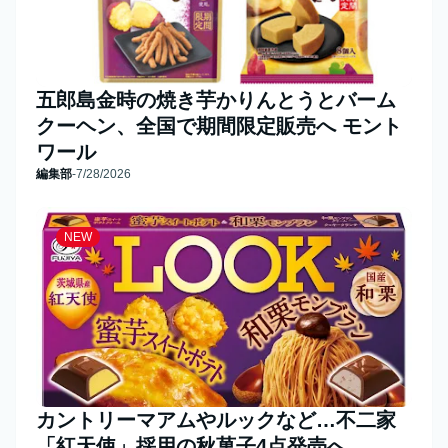
五郎島金時の焼き芋かりんとうとバーム
クーヘン、全国で期間限定販売へ モント
ワール
編集部
-
7/28/2026
NEW
カントリーマアムやルックなど…不二家
「紅天使」採用の秋菓子4点発売へ