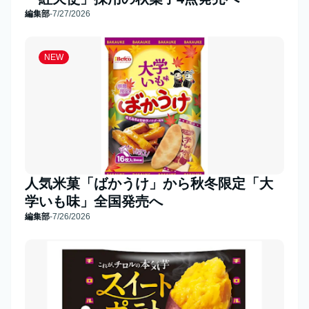
編集部
-
7/27/2026
NEW
人気米菓「ばかうけ」から秋冬限定「大
学いも味」全国発売へ
編集部
-
7/26/2026