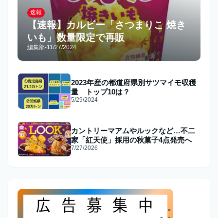
速報
【速報】カルビー「さつまりこ 焼き
いも」数量限定で再販
編集部
-
11/27/2024
2023年産の都道府県別サツマイモ収穫
量 トップ10は？
5/29/2024
カントリーマアムやルックなど…不二
家「紅天使」採用の秋菓子4点発売へ
7/27/2026