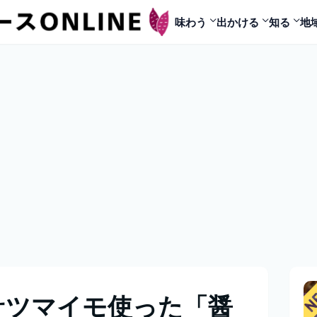
味わう
出かける
知る
地
サツマイモ使った「醤