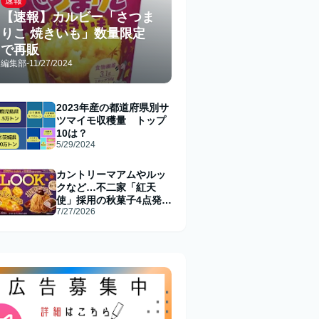
速報
【速報】カルビー「さつま
りこ 焼きいも」数量限定
で再販
編集部
-
11/27/2024
2023年産の都道府県別サ
ツマイモ収穫量 トップ
10は？
5/29/2024
カントリーマアムやルッ
クなど…不二家「紅天
使」採用の秋菓子4点発売
7/27/2026
へ