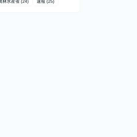
農林水産省
(24)
速報
(25)