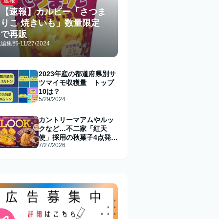
速報
【速報】カルビー「さつま
りこ 焼きいも」数量限定
で再販
編集部
-
11/27/2024
2023年産の都道府県別サ
ツマイモ収穫量 トップ
10は？
5/29/2024
カントリーマアムやルッ
クなど…不二家「紅天
使」採用の秋菓子4点発売
7/27/2026
へ