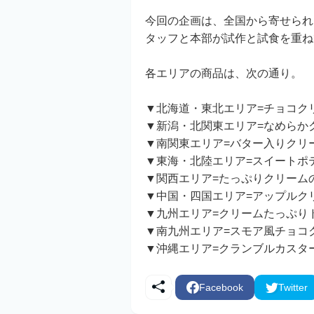
今回の企画は、全国から寄せられた
タッフと本部が試作と試食を重ね
各エリアの商品は、次の通り。
▼北海道・東北エリア=チョコクリ
▼新潟・北関東エリア=なめらかク
▼南関東エリア=バター入りクリー
▼東海・北陸エリア=スイートポテ
▼関西エリア=たっぷりクリームの
▼中国・四国エリア=アップルクリー
▼九州エリア=クリームたっぷりドー
▼南九州エリア=スモア風チョコクリ
▼沖縄エリア=クランブルカスター
Facebook
Twitter