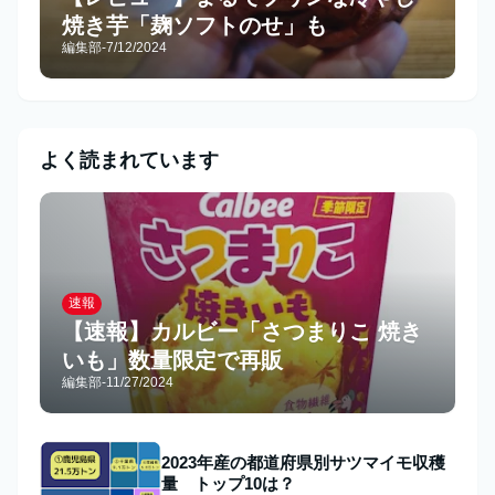
焼き芋「麹ソフトのせ」も
編集部
-
7/12/2024
よく読まれています
速報
【速報】カルビー「さつまりこ 焼き
いも」数量限定で再販
編集部
-
11/27/2024
2023年産の都道府県別サツマイモ収穫
量 トップ10は？