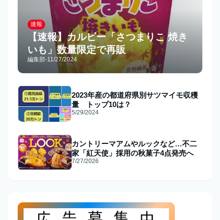
速報
【速報】カルビー「さつまりこ 焼き
いも」数量限定で再販
編集部
-
11/27/2024
2023年産の都道府県別サツマイモ収穫
量 トップ10は？
5/29/2024
カントリーマアムやルックなど…不二
家「紅天使」採用の秋菓子4点発売へ
7/27/2026