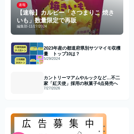
速報
【速報】カルビー「さつまりこ 焼き
いも」数量限定で再販
編集部
-
11/27/2024
2023年産の都道府県別サツマイモ収穫
量 トップ10は？
5/29/2024
カントリーマアムやルックなど…不二
家「紅天使」採用の秋菓子4点発売へ
7/27/2026