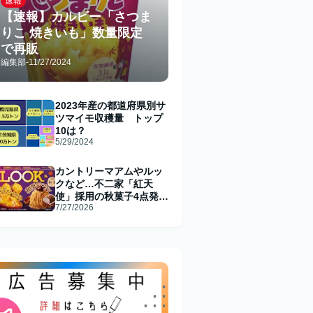
速報
【速報】カルビー「さつま
りこ 焼きいも」数量限定
で再販
編集部
-
11/27/2024
2023年産の都道府県別サ
ツマイモ収穫量 トップ
10は？
5/29/2024
カントリーマアムやルッ
クなど…不二家「紅天
使」採用の秋菓子4点発売
7/27/2026
へ