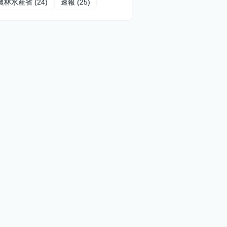
農林水産省
(24)
速報
(25)