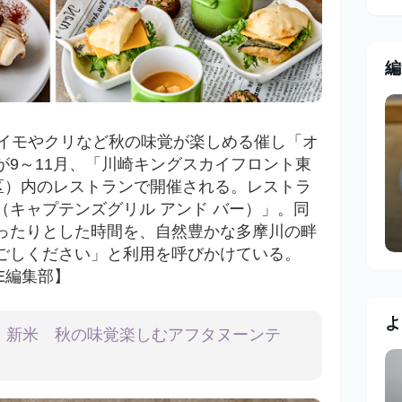
編
マイモやクリなど秋の味覚が楽しめる催し「オ
が9～11月、「川崎キングスカイフロント東
崎区）内のレストランで開催される。レストラ
and Bar（キャプテンズグリル アンド バー）」。同
ったりとした時間を、自然豊かな多摩川の畔
ごしください」と利用を呼びかけている。
E編集部】
よ
・新米 秋の味覚楽しむアフタヌーンテ