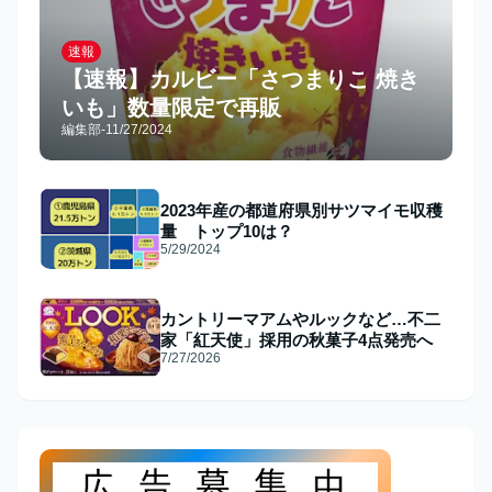
速報
【速報】カルビー「さつまりこ 焼き
いも」数量限定で再販
編集部
-
11/27/2024
2023年産の都道府県別サツマイモ収穫
量 トップ10は？
5/29/2024
カントリーマアムやルックなど…不二
家「紅天使」採用の秋菓子4点発売へ
7/27/2026