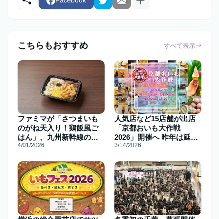
Facebook
こちらもおすすめ
すべて表示
ファミマが「さつまいも
人気店など15店舗が出店
のがね天入り！鶏飯風ご
「京都おいも大作戦
はん」、九州新幹線の節
2026」開催へ 昨年は延べ
4/01/2026
3/14/2026
目祝い限定販売へ
8万人来場