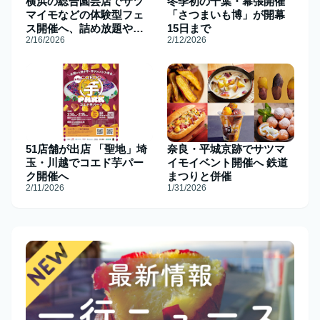
横浜の総合園芸店でサツ
冬季初の千葉・幕張開催
マイモなどの体験型フェ
「さつまいも博」が開幕
ス開催へ、詰め放題や品
15日まで
2/16/2026
2/12/2026
種別試食も
51店舗が出店 「聖地」埼
奈良・平城京跡でサツマ
玉・川越でコエド芋パー
イモイベント開催へ 鉄道
ク開催へ
まつりと併催
2/11/2026
1/31/2026