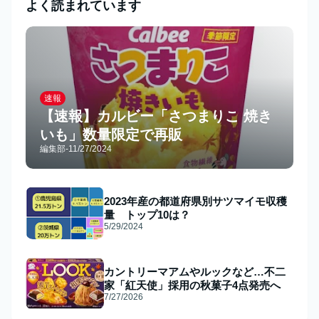
よく読まれています
速報
【速報】カルビー「さつまりこ 焼き
いも」数量限定で再販
編集部
-
11/27/2024
2023年産の都道府県別サツマイモ収穫
量 トップ10は？
5/29/2024
カントリーマアムやルックなど…不二
家「紅天使」採用の秋菓子4点発売へ
7/27/2026