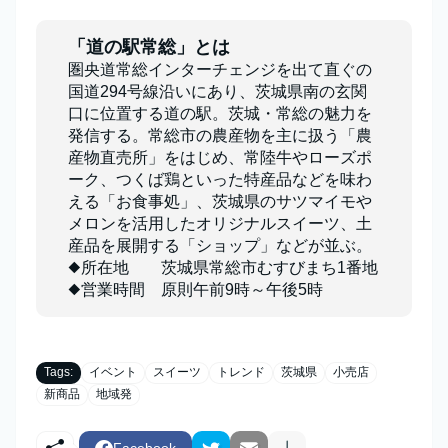
「道の駅常総」とは
圏央道常総インターチェンジを出て直ぐの
国道294号線沿いにあり、茨城県南の玄関
口に位置する道の駅。茨城・常総の魅力を
発信する。常総市の農産物を主に扱う「農
産物直売所」をはじめ、常陸牛やローズポ
ーク、つくば鶏といった特産品などを味わ
える「お食事処」、茨城県のサツマイモや
メロンを活用したオリジナルスイーツ、土
産品を展開する「ショップ」などが並ぶ。
◆所在地 茨城県常総市むすびまち1番地
◆営業時間 原則午前9時～午後5時
Tags:
イベント
スイーツ
トレンド
茨城県
小売店
新商品
地域発