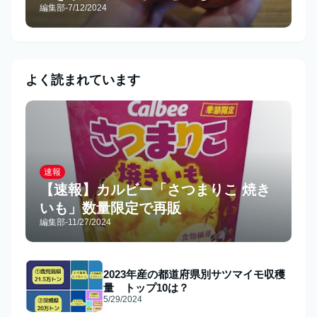
編集部
-
7/12/2024
よく読まれています
速報
【速報】カルビー「さつまりこ 焼き
いも」数量限定で再販
編集部
-
11/27/2024
2023年産の都道府県別サツマイモ収穫
量 トップ10は？
5/29/2024