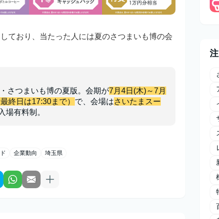
としており、当たった人には
夏のさつまいも博の会
注
・さつまいも博の夏版。会期が
7月4日(木)～7月
（最終日は17:30まで）
で、会場は
さいたまスー
入場有料制。
ド
企業動向
埼玉県