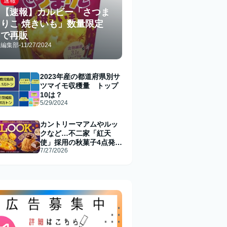
速報
【速報】カルビー「さつま
りこ 焼きいも」数量限定
で再販
編集部
-
11/27/2024
2023年産の都道府県別サ
ツマイモ収穫量 トップ
10は？
5/29/2024
カントリーマアムやルッ
クなど…不二家「紅天
使」採用の秋菓子4点発売
7/27/2026
へ