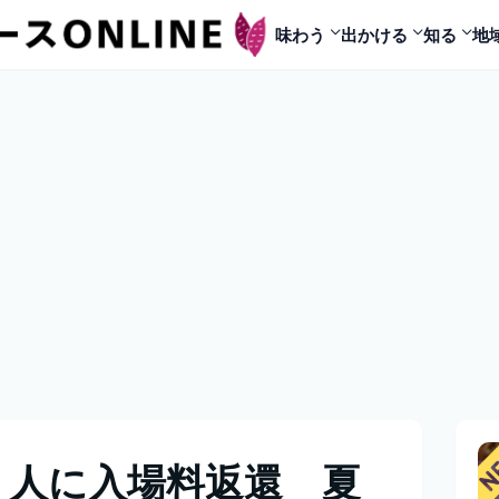
味わう
出かける
知る
地
く人に入場料返還 夏