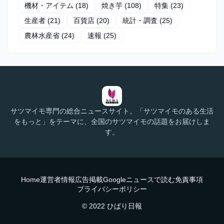
機材・アイテム
(18)
焼き芋
(108)
特集
(23)
生産者
(21)
百貨店
(20)
統計・調査
(25)
農林水産省
(24)
速報
(25)
サツマイモ専門の総合ニュースサイト。「サツマイモのある生活
をもっと」をテーマに、全国のサツマイモの話題をお届けしま
す。
Home
運営者情報
広告掲載
Googleニュースで読む
免責事項
プライバシーポリシー
© 2022 ひばり日報