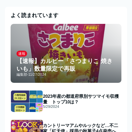
よく読まれています
速報
【速報】カルビー「さつまりこ 焼き
いも」数量限定で再販
編集部
-
11/27/2024
2023年産の都道府県別サツマイモ収穫
量 トップ10は？
5/29/2024
カントリーマアムやルックなど…不二
家「紅天使」採用の秋菓子4点発売へ