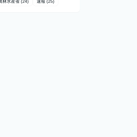
農林水産省
(24)
速報
(25)