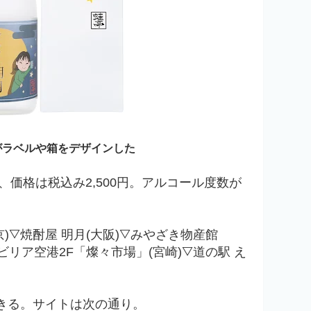
がラベルや箱をデザインした
、
価格は
税込み2,500円。アルコール度数が
)
▽
焼酎屋 明月(大阪)
▽
みやざき物産館
ビリア空港2F「燦々市場」(宮崎)▽
道の駅 え
きる。サイトは次の通り。