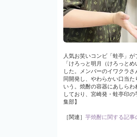
人気お笑いコンビ「
蛙亭
」が
「けろっと明月（けろっとめ
した
。メンバーのイワクラさ
同開発し、やわらかい口当た
いう。焼酎の容器にあしらわ
しており、宮崎発・蛙亭印の芋
集部】
［関連］
芋焼酎に関する記事