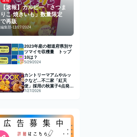
速報
【速報】カルビー「さつま
りこ 焼きいも」数量限定
で再販
編集部
-
11/27/2024
2023年産の都道府県別サ
ツマイモ収穫量 トップ
10は？
5/29/2024
カントリーマアムやルッ
クなど…不二家「紅天
使」採用の秋菓子4点発売
7/27/2026
へ