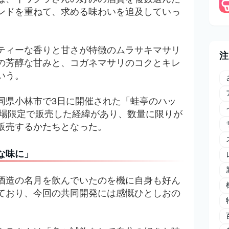
ンドを重ねて、求める味わいを追及していっ
ティーな香りと甘さが特徴のムラサキマサリ
注
の芳醇な甘みと、コガネマサリのコクとキレ
いう。
同県小林市で3日に開催された「
蛙亭のハッ
場限定で販売した経緯があり、数量に限りが
販売するかたちとなった。
な味に」
酒造の名月を飲んでいたのを機に自身も好ん
ており、今回の共同開発には感慨ひとしおの