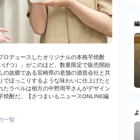
編
プロデュースしたオリジナルの本格芋焼酎
いげつ）」がこのほど、数量限定で販売開始
んの故郷である宮崎県の老舗の酒造会社と共
りでほっこりするような味わいに仕上げたと
れた
ラベルは相方の
中野周平さんがデザイン
焼酎だ。【さつまいもニュースONLINE編
よ
の一覧