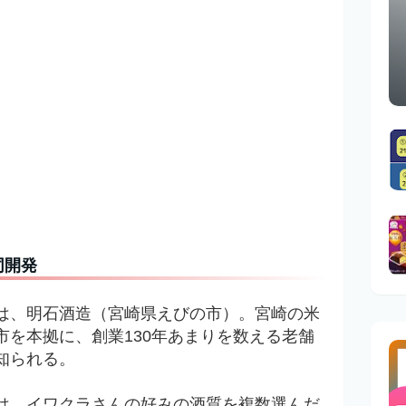
同開発
は、
明石酒造（宮崎県
えびの市
）。宮崎の米
市を本拠に、創業130年あまりを数える老舗
知られる。
は、イワクラさんの好みの酒質を複数選んだ