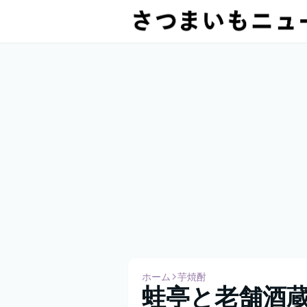
ホーム
芋焼酎
蛙亭と老舗酒