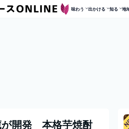
味わう
出かける
知る
地
蔵が開発 本格芋焼酎