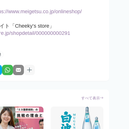
ps://www.meigetsu.co.jp/onlineshop/
Cheeky’s store」
ore.jp/shopdetail/000000000291
発
すべて表示