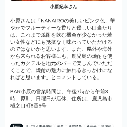
小原紀幸さん
小原さんは「
NANAIROの美しいピンク色、華
やかでフルーティーな香りと優しい口当たり
は、これまで焼酎を飲む機会が少なかった若
い女性などにも抵抗なく味わっていただける
のではないかと思います。また、県外や海外
から来られるお客様にも、鹿児島の焼酎を使
ったカクテルを地元のバーで楽しんでいただ
くことで、焼酎の魅力に触れるきっかけにな
ればと思います」とコメントしている。
BAR小原の営業時間は、午後7時から午前3
時。原則、日曜日が店休。住所は、
鹿児島市
樋之口町8番5号。
Tags:
サツマイモ基腐病
外食
鹿児島県
新商品
地域発