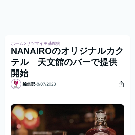
ホーム
サツマイモ基腐病
NANAIROのオリジナルカク
テル 天文館のバーで提供
開始
編集部
-
8/07/2023