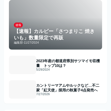
速報
【速報】カルビー「さつまりこ 焼き
いも」数量限定で再販
編集部
-
11/27/2024
2023年産の都道府県別サツマイモ収穫
量 トップ10は？
5/29/2024
カントリーマアムやルックなど…不二
家「紅天使」採用の秋菓子4点発売へ
7/27/2026