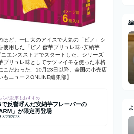
編
のほど、一口大のアイスで人気の「ピノ」シ
を使用した「ピノ 蜜芋ブリュレ味~安納芋
ビニエンスストアで
スタートした。シリーズ
芋ブリュレ味としてサツマイモを使った本格
にこだわった。
10月23日以降、全国の小売店
いもニュースONLINE編集部】
ちらの記事もおすすめ
NSで反響呼んだ安納芋フレーバーの
よ
ARM」が限定再登場
部
-
8/29/2023