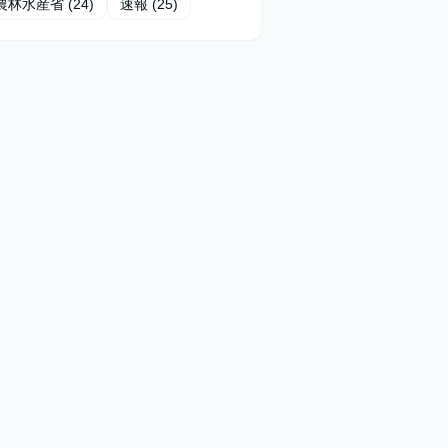
農林水産省
(24)
速報
(25)