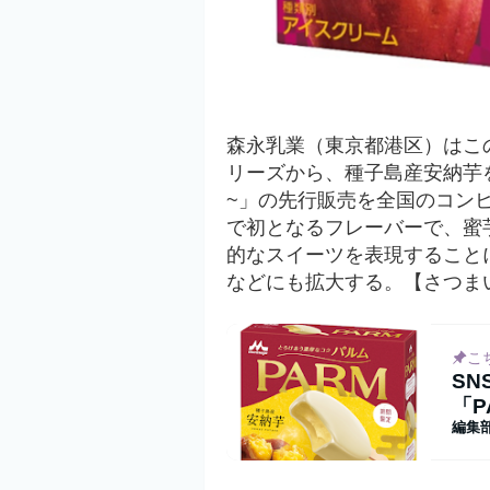
森永乳業（東京都港区）はこ
リーズから、種子島産安納芋
~」
の
先行販売を全国の
コン
で初となるフレーバーで、蜜
的なスイーツを表現すること
などにも拡大する。
【さつま
こ
S
「P
編集