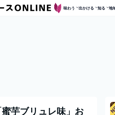
味わう
出かける
知る
地
「蜜芋ブリュレ味」お