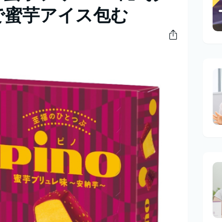
で蜜芋アイス包む