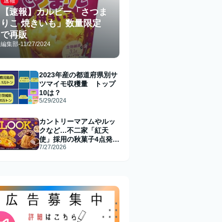
速報
【速報】カルビー「さつま
りこ 焼きいも」数量限定
で再販
編集部
-
11/27/2024
2023年産の都道府県別サ
ツマイモ収穫量 トップ
10は？
5/29/2024
カントリーマアムやルッ
クなど…不二家「紅天
使」採用の秋菓子4点発売
7/27/2026
へ