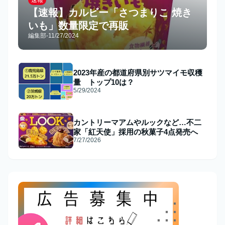
【速報】カルビー「さつまりこ 焼き
いも」数量限定で再販
編集部
-
11/27/2024
2023年産の都道府県別サツマイモ収穫
量 トップ10は？
5/29/2024
カントリーマアムやルックなど…不二
家「紅天使」採用の秋菓子4点発売へ
7/27/2026