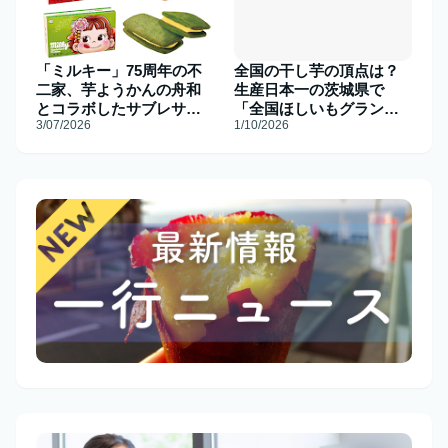
「ミルキー」75周年の不
全国の干し芋の頂点は？
二家、芋ようかんの舟和
生産日本一の茨城県で
とコラボしたサブレサン
「全国ほしいもグランプ
3/07/2026
1/10/2026
ド発売へ
リ」