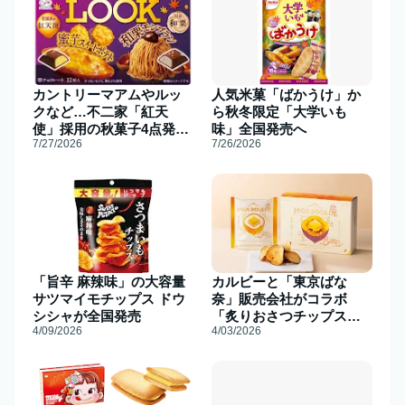
カントリーマアムやルッ
人気米菓「ばかうけ」か
クなど…不二家「紅天
ら秋冬限定「大学いも
使」採用の秋菓子4点発売
味」全国発売へ
7/27/2026
7/26/2026
へ
「旨辛 麻辣味」の大容量
カルビーと「東京ばな
サツマイモチップス ドウ
奈」販売会社がコラボ
シシャが全国発売
「炙りおさつチップス」
4/09/2026
4/03/2026
羽田で初販売へ