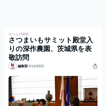
ホーム
NEW
さつまいもサミット殿堂入
りの深作農園、茨城県を表
敬訪問
編集部
-
5/14/2025