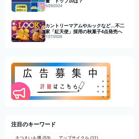
量 トップ10は？
5/29/2024
カントリーマアムやルックなど…不二
家「紅天使」採用の秋菓子4点発売へ
7/27/2026
注目のキーワード
さつまいも博
(53)
アップサイクル
(11)