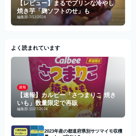
【レビュー】まるでプリンな冷やし
焼き芋「麹ソフトのせ」も
編集部
-
7/12/2024
よく読まれています
速報
【速報】カルビー「さつまりこ 焼き
いも」数量限定で再販
編集部
-
11/27/2024
2023年産の都道府県別サツマイモ収穫