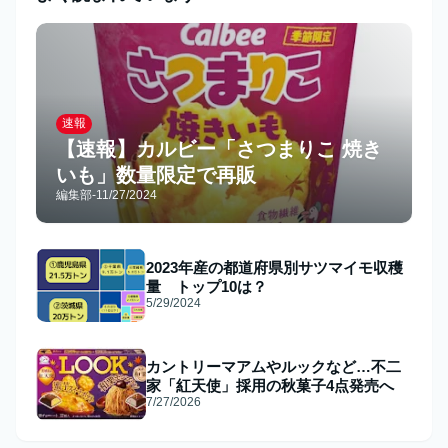
速報
【速報】カルビー「さつまりこ 焼き
いも」数量限定で再販
編集部
-
11/27/2024
2023年産の都道府県別サツマイモ収穫
量 トップ10は？
5/29/2024
カントリーマアムやルックなど…不二
家「紅天使」採用の秋菓子4点発売へ
7/27/2026