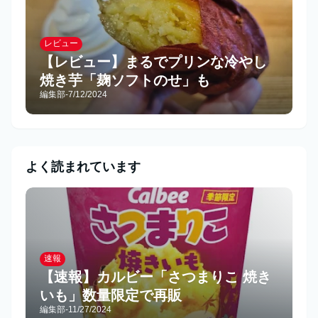
レビュー
【レビュー】まるでプリンな冷やし
焼き芋「麹ソフトのせ」も
編集部
-
7/12/2024
よく読まれています
速報
【速報】カルビー「さつまりこ 焼き
いも」数量限定で再販
編集部
-
11/27/2024