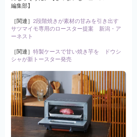
編集部】
［関連］
2段階焼きが素材の甘みを引き出す
サツマイモ専用のロースター提案 新潟・ア
ーネスト
［関連］
特製ケースで甘い焼き芋を ドウシ
シャが新トースター発売