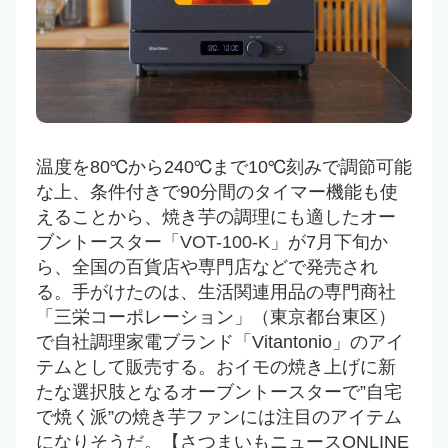
温度を80℃から240℃まで
10℃刻みで調節可能
な上、条件付きで90分間のタイマー機能も使
えることから、焼き芋の調理にも適したオー
ブントースター「
VOT-100-K
」が7月下旬か
ら、全国の百貨店や専門店などで発売され
る。手がけたのは、生活関連用品の専門商社
「三栄コーポレーション」（東京都台東区）
で自社調理家電ブランド「Vitantonio」のアイ
テムとして販売する。おイモの焼き上げに新
たな選択肢となるオーブントースターで”自宅
で焼く派”の焼き芋ファンには注目のアイテム
になりそうだ。【さつまいもニュースONLINE