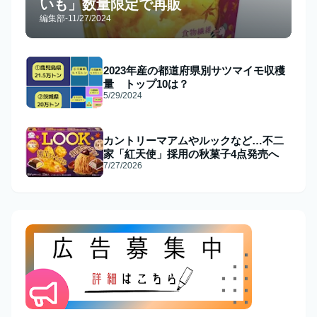
いも」数量限定で再販
編集部
-
11/27/2024
2023年産の都道府県別サツマイモ収穫
量 トップ10は？
5/29/2024
カントリーマアムやルックなど…不二
家「紅天使」採用の秋菓子4点発売へ
7/27/2026