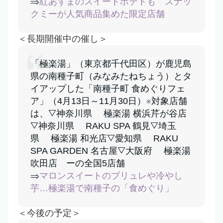
⇒
紅あずまのスイートポテトも スナッ
クミーが人気商品集めた限定店舗
＜長期開催中の催し＞
「極楽湯」（東京都千代田区）が鹿児島
県の南種子町（みなみたねちょう）とタ
イアップした「南種子町 食めぐりフェ
ア」（4月13日～11月30日）※対象店舗
は、▽神奈川県 極楽湯 横浜芹が谷店
▽神奈川県 RAKU SPA 鶴見▽埼玉
県 極楽湯 和光店▽愛知県 RAKU
SPA GARDEN 名古屋▽大阪府 極楽湯
吹田店 ーの全国5店舗
⇒
マロンスイートのブリュレや冷やし
芋…極楽湯で南種子の「食めぐり」
＜今後の予定＞