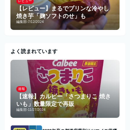
レビュー
【レビュー】まるでプリンな冷やし
焼き芋「麹ソフトのせ」も
編集部
-
7/12/2024
よく読まれています
速報
【速報】カルビー「さつまりこ 焼き
いも」数量限定で再販
編集部
-
11/27/2024